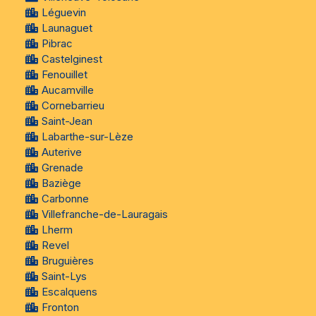
Léguevin
Launaguet
Pibrac
Castelginest
Fenouillet
Aucamville
Cornebarrieu
Saint-Jean
Labarthe-sur-Lèze
Auterive
Grenade
Baziège
Carbonne
Villefranche-de-Lauragais
Lherm
Revel
Bruguières
Saint-Lys
Escalquens
Fronton