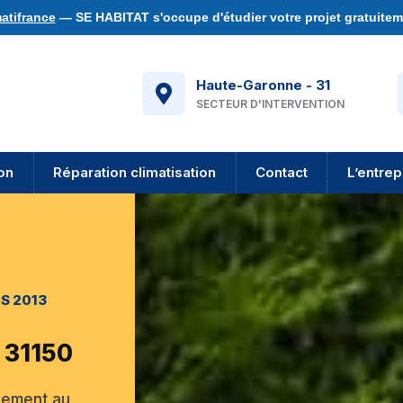
atifrance
— SE HABITAT s'occupe d'étudier votre projet gratuiteme
Haute-Garonne - 31
SECTEUR D'INTERVENTION
ion
Réparation climatisation
Contact
L’entrep
S 2013
- 31150
pement au