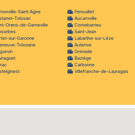
monville-Saint-Agne
Fenouillet
stanet-Tolosan
Aucamville
int-Orens-de-Gameville
Cornebarrieu
nsorbes
Saint-Jean
rtet-sur-Garonne
Labarthe-sur-Lèze
lleneuve-Tolosane
Auterive
guevin
Grenade
unaguet
Baziège
brac
Carbonne
telginest
Villefranche-de-Lauragais