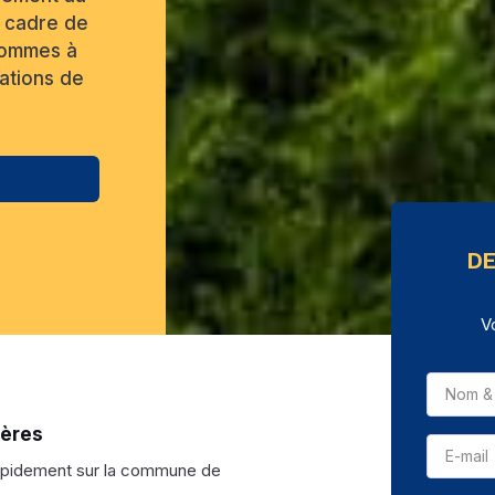
n cadre de
 sommes à
tations de
DE
V
ières
apidement sur la commune de