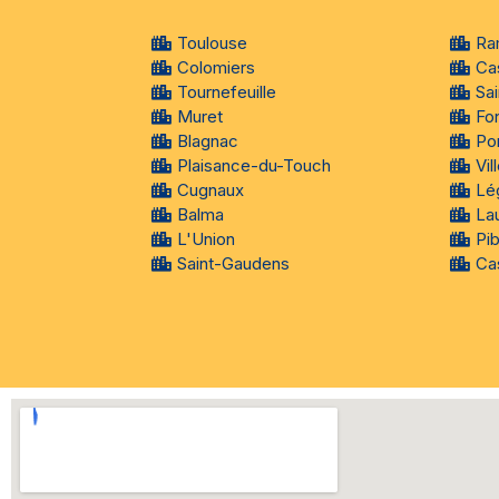
Toulouse
Ra
Colomiers
Ca
Tournefeuille
Sa
Muret
Fo
Blagnac
Po
Plaisance-du-Touch
Vi
Cugnaux
Lé
Balma
La
L'Union
Pi
Saint-Gaudens
Cas