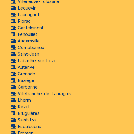
Villeneuve-Tolosane
Léguevin
Launaguet
Pibrac
Castelginest
Fenouillet
Aucamville
Cornebarrieu
Saint-Jean
Labarthe-sur-Lèze
Auterive
Grenade
Baziège
Carbonne
Villefranche-de-Lauragais
Lherm
Revel
Bruguières
Saint-Lys
Escalquens
Fronton