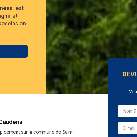
nées, est
agne et
besoins en
DEV
Vot
t-Gaudens
apidement sur la commune de Saint-