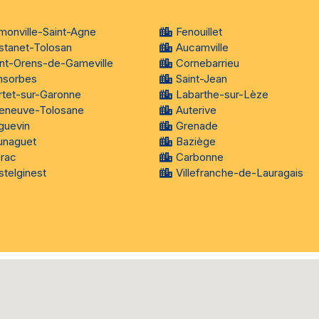
monville-Saint-Agne
Fenouillet
stanet-Tolosan
Aucamville
int-Orens-de-Gameville
Cornebarrieu
nsorbes
Saint-Jean
rtet-sur-Garonne
Labarthe-sur-Lèze
lleneuve-Tolosane
Auterive
guevin
Grenade
unaguet
Baziège
brac
Carbonne
telginest
Villefranche-de-Lauragais