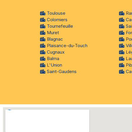
Toulouse
Ra
Colomiers
Ca
Tournefeuille
Sa
Muret
Fo
Blagnac
Po
Plaisance-du-Touch
Vi
Cugnaux
Lé
Balma
La
L'Union
Pi
Saint-Gaudens
Cas