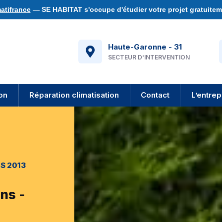
atifrance
— SE HABITAT s'occupe d'étudier votre projet gratuiteme
Haute-Garonne - 31
SECTEUR D'INTERVENTION
ion
Réparation climatisation
Contact
L’entrep
S 2013
ns -